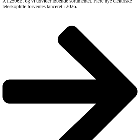
XT2506E, og vi udvider løbende sortimentet. Flere nye elektriske
teleskoplifte forventes lanceret i 2026.