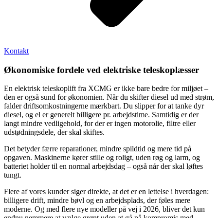
Kontakt
Økonomiske fordele ved elektriske teleskoplæsser
En elektrisk teleskoplift fra XCMG er ikke bare bedre for miljøet –
den er også sund for økonomien. Når du skifter diesel ud med strøm,
falder driftsomkostningerne mærkbart. Du slipper for at tanke dyr
diesel, og el er generelt billigere pr. arbejdstime. Samtidig er der
langt mindre vedligehold, for der er ingen motorolie, filtre eller
udstødningsdele, der skal skiftes.
Det betyder færre reparationer, mindre spildtid og mere tid på
opgaven. Maskinerne kører stille og roligt, uden røg og larm, og
batteriet holder til en normal arbejdsdag – også når der skal løftes
tungt.
Flere af vores kunder siger direkte, at det er en lettelse i hverdagen:
billigere drift, mindre bøvl og en arbejdsplads, der føles mere
moderne. Og med flere nye modeller på vej i 2026, bliver det kun
endnu nemmere at vælge grønt uden at gå på kompromis med