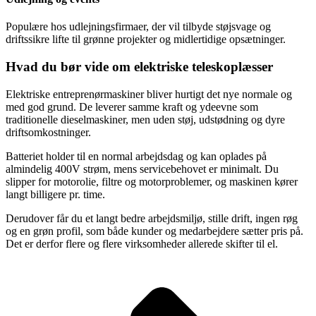
Populære hos udlejningsfirmaer, der vil tilbyde støjsvage og
driftssikre lifte til grønne projekter og midlertidige opsætninger.
Hvad du bør vide om elektriske teleskoplæsser
Elektriske entreprenørmaskiner bliver hurtigt det nye normale og
med god grund. De leverer samme kraft og ydeevne som
traditionelle dieselmaskiner, men uden støj, udstødning og dyre
driftsomkostninger.
Batteriet holder til en normal arbejdsdag og kan oplades på
almindelig 400V strøm, mens servicebehovet er minimalt. Du
slipper for motorolie, filtre og motorproblemer, og maskinen kører
langt billigere pr. time.
Derudover får du et langt bedre arbejdsmiljø, stille drift, ingen røg
og en grøn profil, som både kunder og medarbejdere sætter pris på.
Det er derfor flere og flere virksomheder allerede skifter til el.