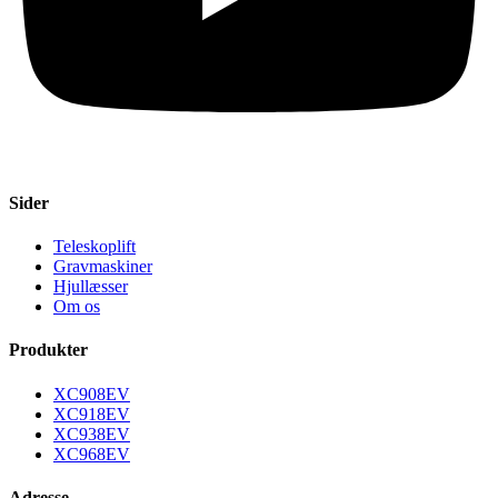
Sider
Teleskoplift
Gravmaskiner
Hjullæsser
Om os
Produkter
XC908EV
XC918EV
XC938EV
XC968EV
Adresse