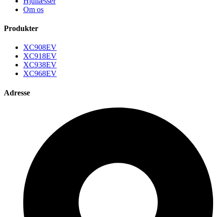
Hjullæsser
Om os
Produkter
XC908EV
XC918EV
XC938EV
XC968EV
Adresse