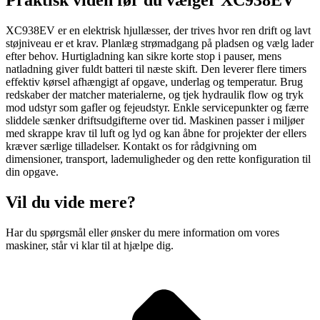
Praktisk viden før du vælger XC938EV
XC938EV er en elektrisk hjullæsser, der trives hvor ren drift og lavt
støjniveau er et krav. Planlæg strømadgang på pladsen og vælg lader
efter behov. Hurtigladning kan sikre korte stop i pauser, mens
natladning giver fuldt batteri til næste skift. Den leverer flere timers
effektiv kørsel afhængigt af opgave, underlag og temperatur. Brug
redskaber der matcher materialerne, og tjek hydraulik flow og tryk
mod udstyr som gafler og fejeudstyr. Enkle servicepunkter og færre
sliddele sænker driftsudgifterne over tid. Maskinen passer i miljøer
med skrappe krav til luft og lyd og kan åbne for projekter der ellers
kræver særlige tilladelser. Kontakt os for rådgivning om
dimensioner, transport, lademuligheder og den rette konfiguration til
din opgave.
Vil du vide mere?
Har du spørgsmål eller ønsker du mere information om vores
maskiner, står vi klar til at hjælpe dig.