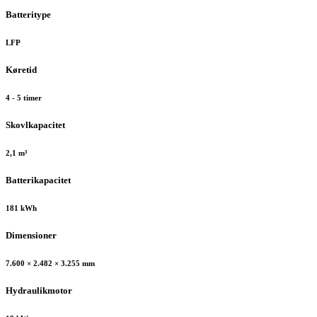
Batteritype
LFP
Køretid
4 - 5 timer
Skovlkapacitet
2,1 m³
Batterikapacitet
181 kWh
Dimensioner
7.600 × 2.482 × 3.255 mm
Hydraulikmotor