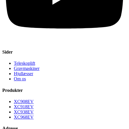
Sider
Teleskoplift
Gravmaskiner
Hjullæsser
Om os
Produkter
XC908EV
XC918EV
XC938EV
XC968EV
Adresse