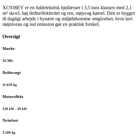
XC938EV er en fuldelektrisk hjullæsser i 3,5 tons klassen med 2,1
m³ skovl, høj driftseffektivitet og ren, støjsvag kørsel. Den er bygget
til dagligt arbejde i bynære og miljøfølsomme omgivelser, hvor lavt
støjniveau og nul emission gør en praktisk forskel.
Oversigt
Mærke
XCMG
Driftsvægt
11.650 kg
Motoreffekt
120 kW - 36 kW
Nyttelast
3.500 kg