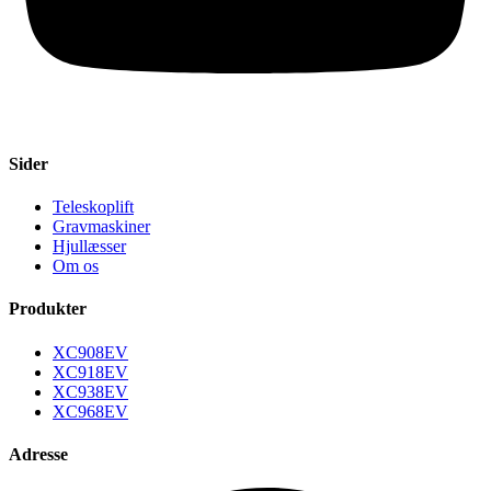
Sider
Teleskoplift
Gravmaskiner
Hjullæsser
Om os
Produkter
XC908EV
XC918EV
XC938EV
XC968EV
Adresse